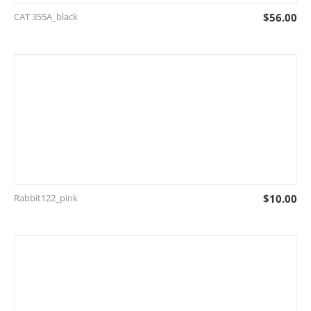
CAT 355A_black
$
56.00
Rabbit122_pink
$
10.00