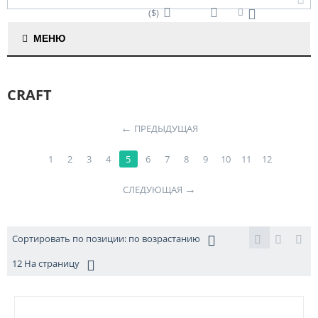
($)
Корзина пуста
МЕНЮ
CRAFT
←
ПРЕДЫДУЩАЯ
1
2
3
4
5
6
7
8
9
10
11
12
→
СЛЕДУЮЩАЯ
Сортировать по позиции: по возрастанию
12 На страницу